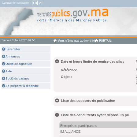
Langue de navigation :
Samedi 8 Août 2026 09:50
Vous n'êtes pas authentifié
PORTAIL
S'identifier
Annonces
Date et heure limite de remise des plis :
Outils de signature
Référence
Aide
Objet :
Sociétés exclues
Se préparer à répondre
Liste des supports de publication
Liste des concurrents ayant déposé un pli
Entreprises participantes
IM ALLIANCE