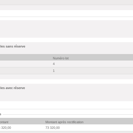
les sans réserve
Numéro lot
4
1
les avec réserve
s
ontant
Montant après rectification
 320,00
73 320,00