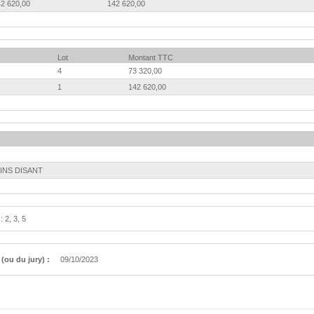
2 620,00
142 620,00
Lot
Montant TTC
4
73 320,00
1
142 620,00
INS DISANT
: 2, 3, 5
(ou du jury) :
09/10/2023