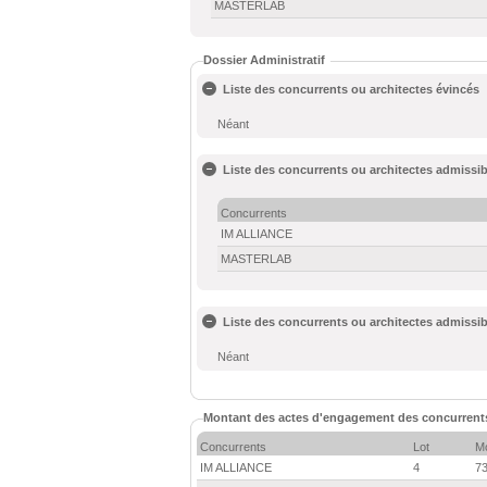
MASTERLAB
Dossier Administratif
Liste des concurrents ou architectes évincés
Néant
Liste des concurrents ou architectes admissib
Concurrents
IM ALLIANCE
MASTERLAB
Liste des concurrents ou architectes admissib
Néant
Montant des actes d'engagement des concurrent
Concurrents
Lot
M
IM ALLIANCE
4
73