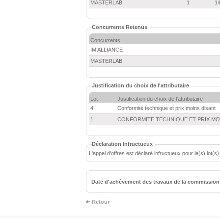
MASTERLAB
1
14
Concurrents Retenus
Concurrents
IM ALLIANCE
MASTERLAB
Justification du choix de l'attributaire
Lot
Justification du choix de l'attributaire
4
Conformité technique et prix moins disant
1
CONFORMITE TECHNIQUE ET PRIX MO
Déclaration Infructueux
L'appel d'offres est déclaré infructueux pour le(s) lot(s) 
Date d'achèvement des travaux de la commission 
Retour