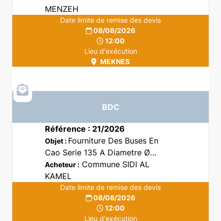
MENZEH
Date limite de remise des devis
08/08/2026
12:00
Lieu d'exécution
MEKNES
BDC
Référence : 21/2026
Fourniture Des Buses En
Objet :
Cao Serie 135 A Diametre Ø
500mm Au Profil De La Commune
Commune SIDI AL
Acheteur :
Sidi El Kamel
KAMEL
Date limite de remise des devis
08/08/2026
12:00
Lieu d'exécution