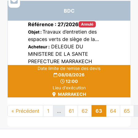
BDC
Référence : 27/2026
Annulé
Travaux d’entretien des
Objet :
espaces verts de siège de la
délégation de la santé et de la
DELEGUE DU
Acheteur :
protection sociale Marrakech.
MINISTERE DE LA SANTE
PREFECTURE MARRAKECH
Date limite de remise des devis
08/08/2026
12:00
Lieu d'exécution
MARRAKECH
« Précédent
1
…
61
62
63
64
65