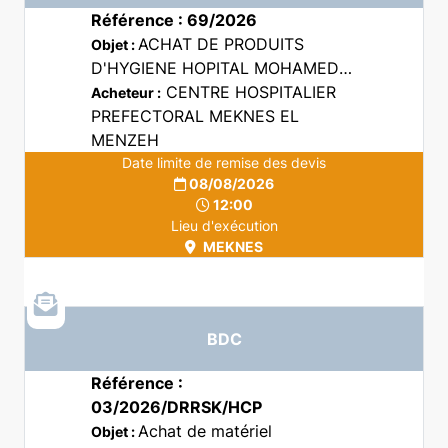
Référence : 69/2026
ACHAT DE PRODUITS
Objet :
D'HYGIENE HOPITAL MOHAMED V
CHP MEKNES
CENTRE HOSPITALIER
Acheteur :
PREFECTORAL MEKNES EL
MENZEH
Date limite de remise des devis
08/08/2026
12:00
Lieu d'exécution
MEKNES
BDC
Référence :
03/2026/DRRSK/HCP
Achat de matériel
Objet :