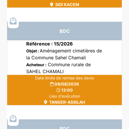
SIDI KACEM
BDC
Référence : 15/2026
Aménagement cimetières de
Objet :
la Commune Sahel Chamali
Commune rurale de
Acheteur :
SAHEL CHAMALI
Date limite de remise des devis
08/08/2026
12:00
Lieu d'exécution
TANGER-ASSILAH
BDC