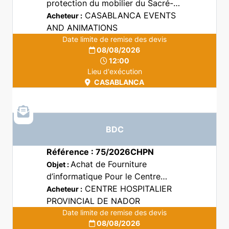
protection du mobilier du Sacré-
Cœur
CASABLANCA EVENTS
Acheteur :
AND ANIMATIONS
Date limite de remise des devis
08/08/2026
12:00
Lieu d'exécution
CASABLANCA
BDC
Référence : 75/2026CHPN
Achat de Fourniture
Objet :
d’informatique Pour le Centre
Hospitalier Provincial Nador.
CENTRE HOSPITALIER
Acheteur :
PROVINCIAL DE NADOR
Date limite de remise des devis
08/08/2026