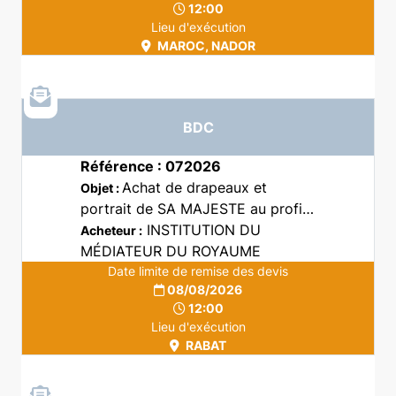
12:00
Lieu d'exécution
MAROC, NADOR
BDC
Référence : 072026
Achat de drapeaux et
Objet :
portrait de SA MAJESTE au profit
des Délégations Régionales de
INSTITUTION DU
Acheteur :
l'Institution du Médiateur du
MÉDIATEUR DU ROYAUME
Royaume
Date limite de remise des devis
08/08/2026
12:00
Lieu d'exécution
RABAT