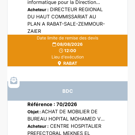
informatique pour la Direction
Régionale à Rabat du Haut
DIRECTEUR REGIONAL
Acheteur :
Commissariat au Plan
DU HAUT COMMISSARIAT AU
PLAN A RABAT-SALE-ZEMMOUR-
ZAIER
Date limite de remise des devis
08/08/2026
12:00
Lieu d'exécution
RABAT
BDC
Référence : 70/2026
ACHAT DE MOBILIER DE
Objet :
BUREAU HOPITAL MOHAMED V
CHP MEKNES
CENTRE HOSPITALIER
Acheteur :
PREFECTORAL MEKNES EL