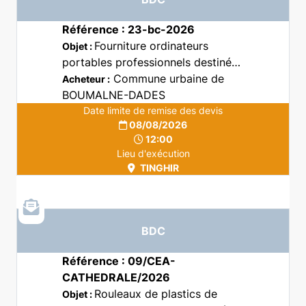
Référence : 23-bc-2026
Fourniture ordinateurs
Objet :
portables professionnels destinés
aux services administratifs de la
Commune urbaine de
Acheteur :
Commune de Boumalne Dadès.
BOUMALNE-DADES
Date limite de remise des devis
08/08/2026
12:00
Lieu d'exécution
TINGHIR
BDC
Référence : 09/CEA-
CATHEDRALE/2026
Rouleaux de plastics de
Objet :