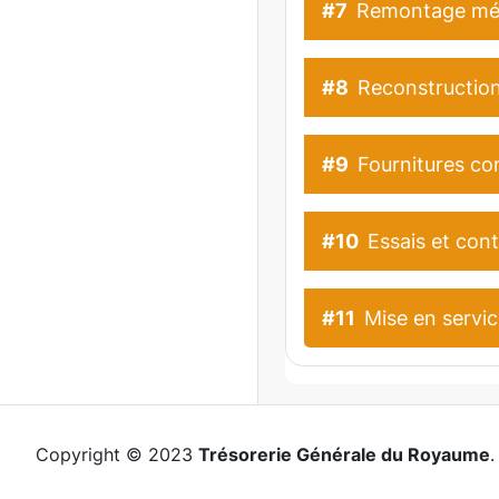
#7
Remontage méc
#8
Reconstruction
#9
Fournitures co
#10
Essais et cont
#11
Mise en servic
Copyright © 2023
Trésorerie Générale du Royaume
.