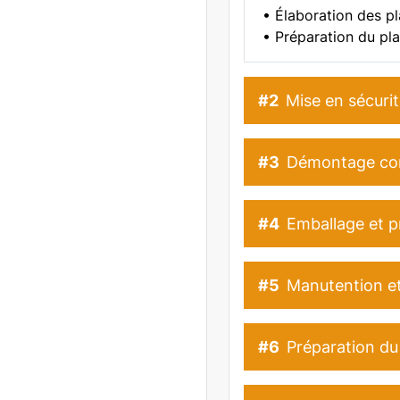
• Élaboration des 
• Préparation du pla
#2
Mise en sécurit
#3
Démontage com
#4
Emballage et p
#5
Manutention e
#6
Préparation du