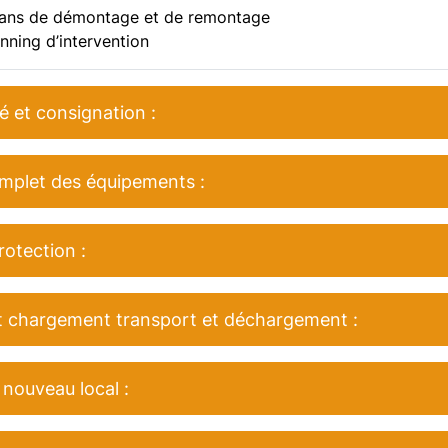
plans de démontage et de remontage
nning d’intervention
é et consignation :
plet des équipements :
rotection :
t chargement transport et déchargement :
 nouveau local :