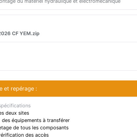
ntage du matériel hydraulique et électromécanique
026 CF YEM.zip
 et repérage :
spécifications
es deux sites
t des équipements à transférer
etage de tous les composants
vérification des accès