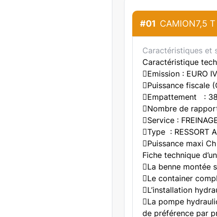
#01
CAMION7,5 T é
Caractéristiques et 
Caractéristique tec
Emission : EURO IV
Puissance fiscale 
Empattement : 38
Nombre de rappor
Service : FREIN
Type : RESSORT A
Puissance maxi Ch
Fiche technique d’un
La benne montée su
Le container compl
L’installation hydr
La pompe hydrauliq
de préférence par p