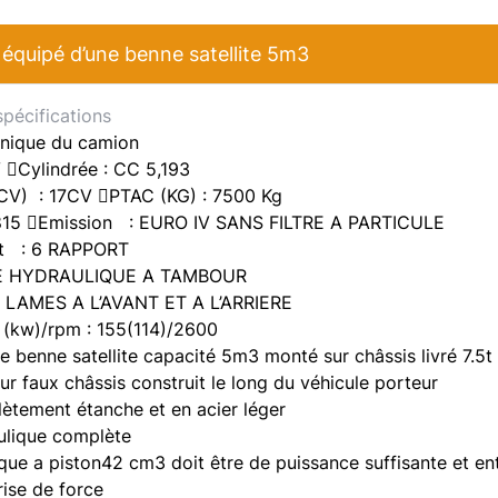
quipé d’une benne satellite 5m3
spécifications
hnique du camion
 Cylindrée : CC 5,193
(CV) : 17CV PTAC (KG) : 7500 Kg
15 Emission : EURO IV SANS FILTRE A PARTICULE
t : 6 RAPPORT
AGE HYDRAULIQUE A TAMBOUR
 LAMES A L’AVANT ET A L’ARRIERE
 (kw)/rpm : 155(114)/2600
e benne satellite capacité 5m3 monté sur châssis livré 7.5t
r faux châssis construit le long du véhicule porteur
ètement étanche et en acier léger
aulique complète
ue a piston42 cm3 doit être de puissance suffisante et en
rise de force