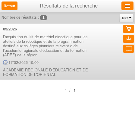
Résultats de la recherche
1
Trier
Nombre de résultats :
Accueil
03/2026
Consultations
l’acquisition du kit de matériel didactique pour les
ateliers de la robotique et de la programmation
Bon de commande
Recherche avancée / Consultations
destiné aux collèges pionniers relevant d de
l’académie régionale d’éducation et de formation
Consultations
Autres annonces
(AREF) de la région
Avis d'achat en cours
17/02/2026 10:00
Langue de navigation
Recherche avancée / Annonces
ACADEMIE REGIONALE D'EDUCATION ET DE
FORMATION DE L'ORIENTAL
Tous les extraits de PV
Version complète
FR
/
1
Tous les résultats définitifs
AR
Liens utiles
Tous les rapports d'achèvement
InfoSite
S'identifier
Annonce de programme previsionnel
Conditions d'utilisation
Annonce de synthèse de rapport d'audit